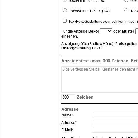
90x64 mm 75.- € (1/8)
90x9
188x64 mm 125.- € (1/4)
188x
Text/Foto/Gestaltungswunsch kommt per
Für die Anzeige
Dekor
oder
Muster
einsehen.
Anzeigengröße (Breite x Höhe). Preise gelten f
Dekorgestaltung 10.- €.
Anzeigentext (max. 300 Zeichen, Fe
Zeichen
Adresse
Name*
Adresse*
E-Mail*